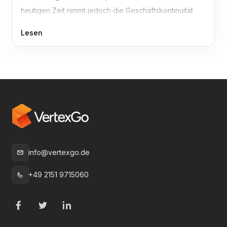
heutigen Zeit nimmt jedoch die Geschäftskontinuität
den obersten Stellenwert ein. Das vermutlich
Lesen
Fundamentals
info@vertexgo.de
E-Mail
:
+49 2151 9715060
Telefon
:
Facebook
Twitter
LinkedIn