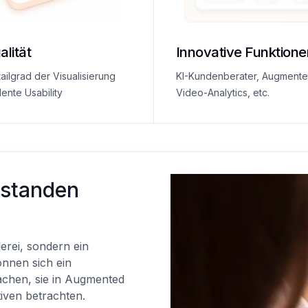
lität
Innovative Funktione
ilgrad der Visualisierung
KI-Kundenberater, Augmented
ente Usability
Video-Analytics, etc.
erstanden
erei, sondern ein
nnen sich ein
machen, sie in Augmented
tiven betrachten.