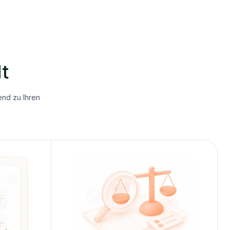
t
end zu Ihren